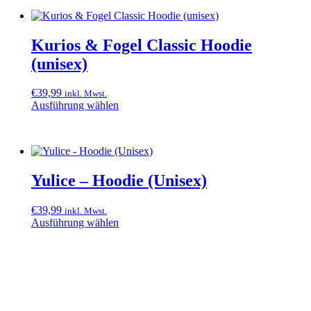
Kurios & Fogel Classic Hoodie
(unisex)
€
39,99
inkl. Mwst.
Ausführung wählen
Dieses
Produkt
weist
mehrere
Varianten
Yulice – Hoodie (Unisex)
auf.
Die
Optionen
€
39,99
inkl. Mwst.
können
Ausführung wählen
auf
Dieses
der
Produkt
Produktseite
weist
gewählt
mehrere
werden
Varianten
auf.
Die