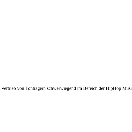
Optionen
können
auf
der
Produktseite
gewählt
werden
nd Vertrieb von Tonträgern schwerwiegend im Bereich der HipHop Musi