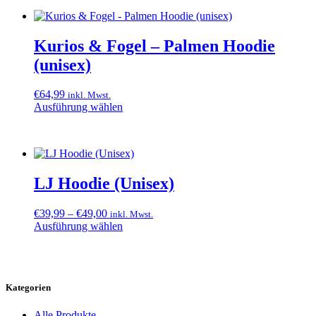
Kurios & Fogel – Palmen Hoodie
(unisex)
€
64,99
inkl. Mwst.
Ausführung wählen
Dieses
Produkt
weist
mehrere
Varianten
LJ Hoodie (Unisex)
auf.
Die
Optionen
Preisspanne:
€
39,99
–
€
49,00
inkl. Mwst.
können
€39,99
Ausführung wählen
auf
Dieses
bis
der
Produkt
€49,00
Produktseite
weist
gewählt
mehrere
werden
Kategorien
Varianten
auf.
Die
Alle Produkte