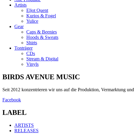
Optionen
Artists
können
Eljot Quent
auf
Kurios & Fogel
der
Yulice
Produktseite
Gear
gewählt
Caps & Beenies
werden
Hoods & Sweats
Shirts
Tonträger
CDs
Stream & Digital
Vinyls
BIRDS AVENUE MUSIC
Seit 2012 konzentrieren wir uns auf die Produktion, Vermarktung u
Facebook
LABEL
ARTISTS
RELEASES