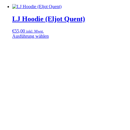
LJ Hoodie (Eljot Quent)
€
55,00
inkl. Mwst.
Ausführung wählen
Dieses
Produkt
weist
mehrere
Varianten
auf.
Die
Optionen
können
auf
der
Produktseite
gewählt
werden