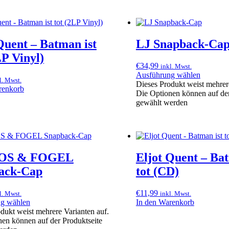
Quent – Batman ist
LJ Snapback-Ca
LP Vinyl)
€
34,99
inkl. Mwst.
Ausführung wählen
l. Mwst.
Dieses Produkt weist mehrer
renkorb
Die Optionen können auf der
gewählt werden
OS & FOGEL
Eljot Quent – Bat
ack-Cap
tot (CD)
€
11,99
l. Mwst.
inkl. Mwst.
g wählen
In den Warenkorb
dukt weist mehrere Varianten auf.
en können auf der Produktseite