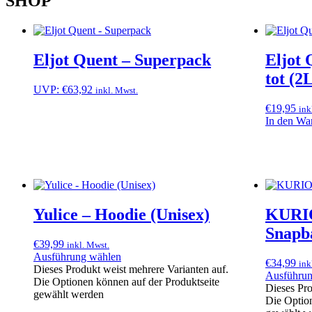
SHOP
Eljot Quent – Superpack
Eljot 
tot (2
UVP:
€
63,92
inkl. Mwst.
€
19,95
ink
In den Wa
Yulice – Hoodie (Unisex)
KURI
Snapb
€
39,99
inkl. Mwst.
Ausführung wählen
€
34,99
ink
Dieses Produkt weist mehrere Varianten auf.
Ausführun
Die Optionen können auf der Produktseite
Dieses Pro
gewählt werden
Die Option