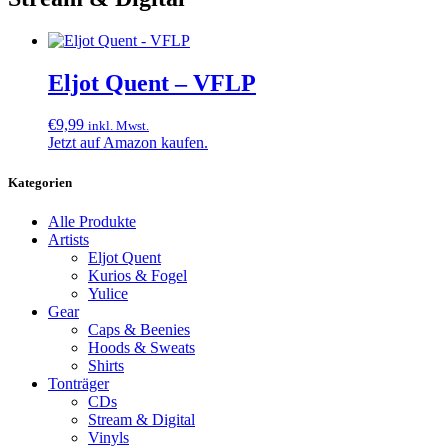
Eljot Quent – VFLP
€
9,99
inkl. Mwst.
Jetzt auf Amazon kaufen.
Kategorien
Alle Produkte
Artists
Eljot Quent
Kurios & Fogel
Yulice
Gear
Caps & Beenies
Hoods & Sweats
Shirts
Tonträger
CDs
Stream & Digital
Vinyls