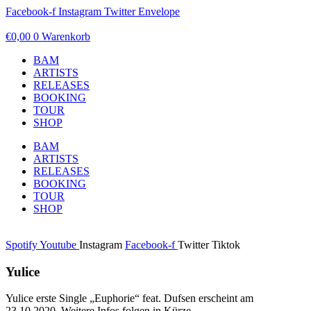
Zum
Facebook-f
Instagram
Twitter
Envelope
Inhalt
springen
€
0,00
0
Warenkorb
BAM
ARTISTS
RELEASES
BOOKING
TOUR
SHOP
BAM
ARTISTS
RELEASES
BOOKING
TOUR
SHOP
Spotify
Youtube
Instagram
Facebook-f
Twitter
Tiktok
Yulice
Yulice erste Single „Euphorie“ feat. Dufsen erscheint am
23.10.2020. Weitere Infos folgen in Kürze.