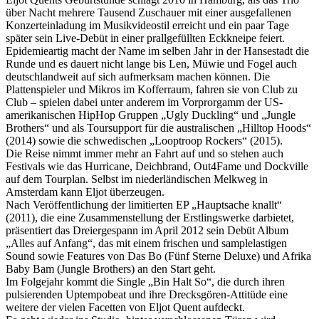
über Nacht mehrere Tausend Zuschauer mit einer ausgefallenen
Konzerteinladung im Musikvideostil erreicht und ein paar Tage
später sein Live-Debüt in einer prallgefüllten Eckkneipe feiert.
Epidemieartig macht der Name im selben Jahr in der Hansestadt die
Runde und es dauert nicht lange bis Len, Müwie und Fogel auch
deutschlandweit auf sich aufmerksam machen können. Die
Plattenspieler und Mikros im Kofferraum, fahren sie von Club zu
Club – spielen dabei unter anderem im Vorprorgamm der US-
amerikanischen HipHop Gruppen „Ugly Duckling“ und „Jungle
Brothers“ und als Toursupport für die australischen „Hilltop Hoods“
(2014) sowie die schwedischen „Looptroop Rockers“ (2015).
Die Reise nimmt immer mehr an Fahrt auf und so stehen auch
Festivals wie das Hurricane, Deichbrand, Out4Fame und Dockville
auf dem Tourplan. Selbst im niederländischen Melkweg in
Amsterdam kann Eljot überzeugen.
Nach Veröffentlichung der limitierten EP „Hauptsache knallt“
(2011), die eine Zusammenstellung der Erstlingswerke darbietet,
präsentiert das Dreiergespann im April 2012 sein Debüt Album
„Alles auf Anfang“, das mit einem frischen und samplelastigen
Sound sowie Features von Das Bo (Fünf Sterne Deluxe) und Afrika
Baby Bam (Jungle Brothers) an den Start geht.
Im Folgejahr kommt die Single „Bin Halt So“, die durch ihren
pulsierenden Uptempobeat und ihre Drecksgören-Attitüde eine
weitere der vielen Facetten von Eljot Quent aufdeckt.