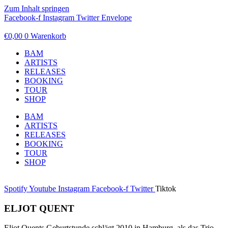
Zum Inhalt springen
Facebook-f
Instagram
Twitter
Envelope
€
0,00
0
Warenkorb
BAM
ARTISTS
RELEASES
BOOKING
TOUR
SHOP
BAM
ARTISTS
RELEASES
BOOKING
TOUR
SHOP
Spotify
Youtube
Instagram
Facebook-f
Twitter
Tiktok
ELJOT QUENT
Eljot Quents Geburtstunde schlägt 2010 in Hamburg, als das Trio