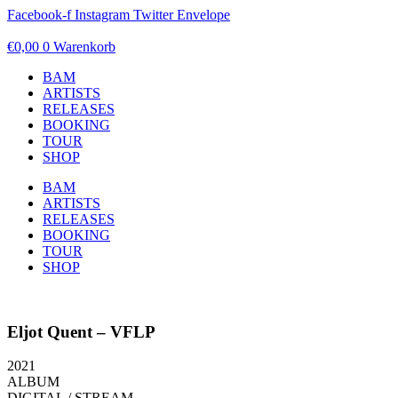
Zum
Facebook-f
Instagram
Twitter
Envelope
Inhalt
springen
€
0,00
0
Warenkorb
BAM
ARTISTS
RELEASES
BOOKING
TOUR
SHOP
BAM
ARTISTS
RELEASES
BOOKING
TOUR
SHOP
Eljot Quent – VFLP
2021
ALBUM
DIGITAL / STREAM