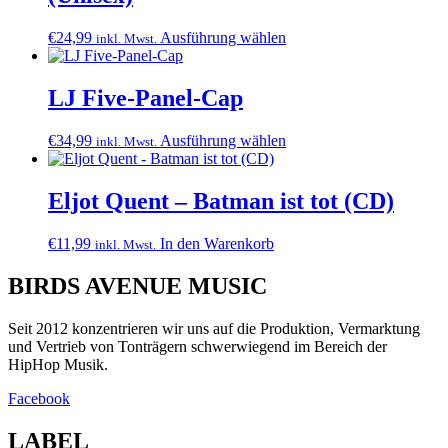
Dieses
€
24,99
Ausführung wählen
inkl. Mwst.
Produkt
weist
mehrere
LJ Five-Panel-Cap
Varianten
auf.
Dieses
€
34,99
Ausführung wählen
inkl. Mwst.
Die
Produkt
Optionen
weist
können
mehrere
Eljot Quent – Batman ist tot (CD)
auf
Varianten
der
auf.
Produktseite
€
11,99
In den Warenkorb
inkl. Mwst.
Die
gewählt
Optionen
werden
BIRDS AVENUE MUSIC
können
auf
der
Seit 2012 konzentrieren wir uns auf die Produktion, Vermarktung
Produktseite
und Vertrieb von Tonträgern schwerwiegend im Bereich der
gewählt
HipHop Musik.
werden
Facebook
LABEL