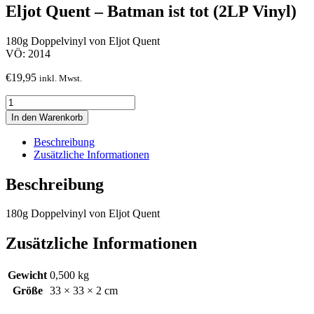
Eljot Quent – Batman ist tot (2LP Vinyl)
180g Doppelvinyl von Eljot Quent
VÖ: 2014
€
19,95
inkl. Mwst.
Eljot
Quent
In den Warenkorb
-
Batman
Beschreibung
ist
Zusätzliche Informationen
tot
(2LP
Beschreibung
Vinyl)
Menge
180g Doppelvinyl von Eljot Quent
Zusätzliche Informationen
Gewicht
0,500 kg
Größe
33 × 33 × 2 cm