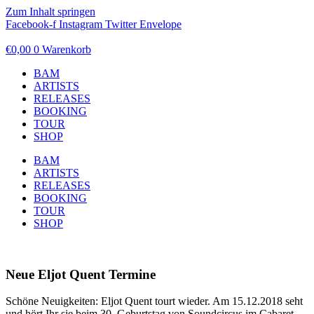
Zum Inhalt springen
Facebook-f
Instagram
Twitter
Envelope
€
0,00
0
Warenkorb
BAM
ARTISTS
RELEASES
BOOKING
TOUR
SHOP
BAM
ARTISTS
RELEASES
BOOKING
TOUR
SHOP
Neue Eljot Quent Termine
Schöne Neuigkeiten: Eljot Quent tourt wieder. Am 15.12.2018 seht
und hört Ihr sie beim 30. Geburtstag von Soundcircus im Cabaret