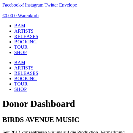
Zum
Facebook-f
Instagram
Twitter
Envelope
Inhalt
springen
€
0,00
0
Warenkorb
BAM
ARTISTS
RELEASES
BOOKING
TOUR
SHOP
BAM
ARTISTS
RELEASES
BOOKING
TOUR
SHOP
Donor Dashboard
BIRDS AVENUE MUSIC
Seit 2012 konzentrieren wir uns auf die Produktion, Vermarktung